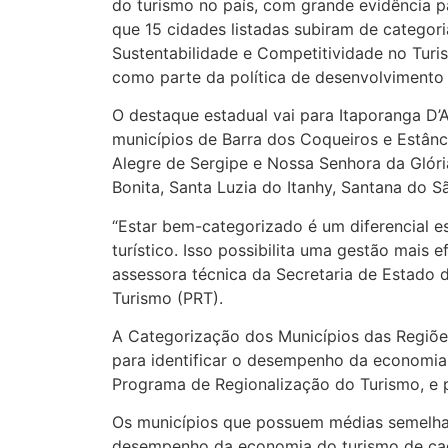
do turismo no país, com grande evidência pa
que 15 cidades listadas subiram de categor
Sustentabilidade e Competitividade no Turi
como parte da política de desenvolvimento 
O destaque estadual vai para Itaporanga D’A
municípios de Barra dos Coqueiros e Estânc
Alegre de Sergipe e Nossa Senhora da Glóri
Bonita, Santa Luzia do Itanhy, Santana do S
“Estar bem-categorizado é um diferencial e
turístico. Isso possibilita uma gestão mais e
assessora técnica da Secretaria de Estado 
Turismo (PRT).
A Categorização dos Municípios das Regiões
para identificar o desempenho da economia
Programa de Regionalização do Turismo, e p
Os municípios que possuem médias semelhan
desempenho da economia do turismo de cada