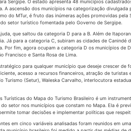
ra Sergipe. O estado apresenta 48 municípios cadastrados, 
ia. A ascensão dos municípios na categorização divulgada 
smo do MTur, é fruto das inúmeras ações promovidas pela S
do setor turístico fomentada pelo Governo de Sergipe.
juda, que saltou da categoria D para a B. Além de Itaporan
ia. Já para a categoria C, subiram as cidades de Canindé 
a. Por fim, agora ocupam a categoria D os municípios de Di
ão Francisco e Santa Rosa de Lima.
stratégico para qualquer município que deseje crescer de f
ficiente, acesso a recursos financeiros, atração de turistas 
do Turismo (Setur), Waleska Carvalho, interlocutora estad
 Turísticas do Mapa do Turismo Brasileiro é um instrument
 do setor nos municípios que constam no Mapa. Ela é prev
ermite tomar decisões e implementar políticas que respeit
tes em cinco variáveis analisadas foram reunidos em uma 
 município brasileiro foi medido a partir das médias de 